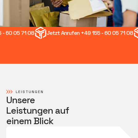
05 71 08
Jetzt Anrufen +49 155 - 60 05 71 08
Je
LEISTUNGEN
Unsere
Leistungen auf
einem Blick